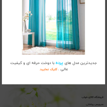
تماس با کالای خواب
آدرس :
تهران، خیابان شریعتی ، بالاتر از پل سید خندان ، نبش خیابان
پرده
جدیدترین مدل های
با دوخت حرفه ای و کیفیت
خواجه عبداله انصاری ، پلاک 915
عالی .
کلیک نمایید.
02122864681
تلفن
پیگیری سفارشات :
تلفن
پشتیبانی : 02122865115
فروشگاه کالای خواب
سرویس روتختی