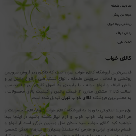
سرویس ملحفه
حوله تن پوش
روتختی پنبه دوزی
بالش الیاف
تشک طبی
کالای خواب
قدیمی‌ترین فروشگاه کالای خواب تهران است که تاکنون در فروش سرویس
روتختی و لحاف ، سرویس ملحفه ، انواع تشک طبی ، انواع بالش پر و
بالش الیاف و انواع حوله ، با پایبندی به اصول کلیدی زیر : 1. تضمین
اصالت کالا 2. مشتری مداری 3. قیمت پائین و کیفیت بالای محصولات ،
به معتبرترین فروشگاه
کالای خواب تهران
تبدیل شده است.
برای خرید اینترنتی با ورود به فروشگاه کالای خواب تنوع بالای محصولات و
هر آنچه جهت یک خواب خوب و آرام نیاز داشته باشید در اینجا پیدا
خواهید کرد. کالای خواب سید خندان مثل ویترین بزرگی است از انواع و
اقسام برندهای ایرانی و خارجی که مطمئناً بسیاری از نیازهای زندگی شخصی
شما را پوشش میدهد. با هدف ارائه خدمات هرچه بهتر و متنوع تر ، در کنار