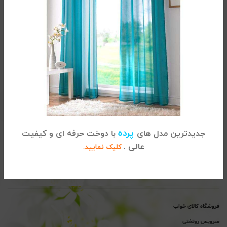
تماس با کالای خواب
آدرس :
تهران، خیابان شریعتی ، بالاتر از پل سید خندان ، نبش خیابان
پرده
جدیدترین مدل های
با دوخت حرفه ای و کیفیت
خواجه عبداله انصاری ، پلاک 915
عالی .
کلیک نمایید.
02122864681
تلفن
پیگیری سفارشات :
تلفن
پشتیبانی : 02122865115
فروشگاه کالای خواب
سرویس روتختی