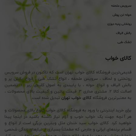
سرویس ملحفه
حوله تن پوش
روتختی پنبه دوزی
بالش الیاف
تشک طبی
کالای خواب
قدیمی‌ترین فروشگاه کالای خواب تهران است که تاکنون در فروش سرویس
روتختی و لحاف ، سرویس ملحفه ، انواع تشک طبی ، انواع بالش پر و
بالش الیاف و انواع حوله ، با پایبندی به اصول کلیدی زیر : 1. تضمین
اصالت کالا 2. مشتری مداری 3. قیمت پائین و کیفیت بالای محصولات ،
به معتبرترین فروشگاه
کالای خواب تهران
تبدیل شده است.
برای خرید اینترنتی با ورود به فروشگاه کالای خواب تنوع بالای محصولات و
هر آنچه جهت یک خواب خوب و آرام نیاز داشته باشید در اینجا پیدا
خواهید کرد. کالای خواب سید خندان مثل ویترین بزرگی است از انواع و
اقسام برندهای ایرانی و خارجی که مطمئناً بسیاری از نیازهای زندگی شخصی
شما را پوشش میدهد. با هدف ارائه خدمات هرچه بهتر و متنوع تر ، در کنار