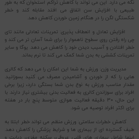
نگه می دارد. این می تواند با کاهش تراکم استخوان که به طور
طبیعی با افزایش سن اتفاق می افتد مقابله کند و خطر
شکستگی لگن را در هنگام زمین خوردن کاهش دهد.
افزایش تعادل و انعطاف پذیری: تمرینات تعادلی مانند تای
چی راه رفتن روی سطوح ناهموار را برای شما آسان تر می کند و
خطر افتادن و آسیب دیدن خود را کاهش می دهد. یوگا و سایر
تمرینات کششی به بدن شما کمک می کند تا نرم بماند.
مدیریت وزن: ورزش به شما این امکان را می دهد که کالری
هایی را که از خوردن و آشامیدن مصرف می کنید بسوزانید.
مقدار مناسب ورزش به نوع بدن شما بستگی دارد، زیرا برخی
افراد برای سوزاندن کالری به فعالیت بدنی بیشتری نیاز دارند. با
این حال، 30 دقیقه فعالیت هوازی متوسط پنج بار در هفته
برای اکثر افراد توصیه می شود.
کاهش خطرات سلامتی: ورزش منظم می تواند خطر ابتلا به
طیف گسترده ای از بیماری ها و شرایط پزشکی را کاهش دهد.
اینها شامل بیماری های قلبی عروقی، سکته مغزی، دیابت و