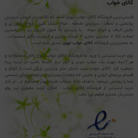
کالای خواب
قدیمی‌ترین فروشگاه کالای خواب تهران است که تاکنون در فروش سرویس
روتختی و لحاف ، سرویس ملحفه ، انواع تشک طبی ، انواع بالش پر و
بالش الیاف و انواع حوله ، با پایبندی به اصول کلیدی زیر : 1. تضمین
اصالت کالا 2. مشتری مداری 3. قیمت پائین و کیفیت بالای محصولات ،
به معتبرترین فروشگاه
کالای خواب تهران
تبدیل شده است.
برای خرید اینترنتی با ورود به فروشگاه کالای خواب تنوع بالای محصولات و
هر آنچه جهت یک خواب خوب و آرام نیاز داشته باشید در اینجا پیدا
خواهید کرد. کالای خواب سید خندان مثل ویترین بزرگی است از انواع و
اقسام برندهای ایرانی و خارجی که مطمئناً بسیاری از نیازهای زندگی شخصی
شما را پوشش میدهد. با هدف ارائه خدمات هرچه بهتر و متنوع تر ، در کنار
خرید اینترنتی از فروشگاه کالای خواب ، امکان خرید حضوری نیز برای
مشتریان محترم فراهم می باشد.