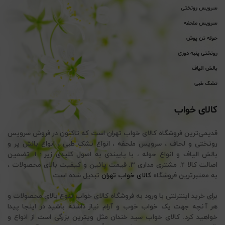
سرویس روتختی
سرویس ملحفه
حوله تن پوش
روتختی پنبه دوزی
بالش الیاف
تشک طبی
کالای خواب
قدیمی‌ترین فروشگاه کالای خواب تهران است که تاکنون در فروش سرویس
روتختی و لحاف ، سرویس ملحفه ، انواع تشک طبی ، انواع بالش پر و
بالش الیاف و انواع حوله ، با پایبندی به اصول کلیدی زیر : 1. تضمین
اصالت کالا 2. مشتری مداری 3. قیمت پائین و کیفیت بالای محصولات ،
به معتبرترین فروشگاه
کالای خواب تهران
تبدیل شده است.
برای خرید اینترنتی با ورود به فروشگاه کالای خواب تنوع بالای محصولات و
هر آنچه جهت یک خواب خوب و آرام نیاز داشته باشید در اینجا پیدا
خواهید کرد. کالای خواب سید خندان مثل ویترین بزرگی است از انواع و