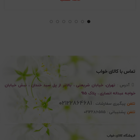
تماس با کالای خواب
آدرس :
تهران، خیابان شریعتی ، بالاتر از پل سید خندان ، نبش خیابان
خواجه عبداله انصاری ، پلاک 915
02122864681
تلفن
پیگیری سفارشات :
تلفن
پشتیبانی : 02122865115
فروشگاه کالای خواب