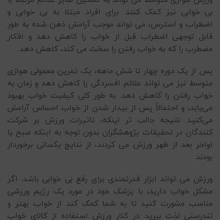
ورزش هوازی متوسط ​​می تواند به تسکین سایر علائم مرتبط با
بی خوابی نیز کمک کنند. برای افراد مبتلا به بی خوابی و
اضطراب و استرس، می تواند موجب آرامش ذهن شده به طور
قابل توجهی اضطراب قبل از خواب را کاهش دهد و افکار
مضطرب را که به خواب رفتن را سخت می کند، کاهش دهد.
پس از یک دوره چهار تا شش ماهه، یک تمرین معمولی هوازی
متوسط ​​نیز می تواند علائم افسردگی را کاهش دهد و زمان به
خواب رفتن را کاهش دهد. به طور کلی کیفیت خواب بهبود
می‌یابد، و احتمالاً پس از بیدار شدن از خواب احساس آرامش
می‌کنید. نتیجه جالب تر اینکه، تاثیرات ورزش بر شرکت
کنندگان در تحقیقات پژوهشگران بدون توجه به اینکه صبح یا
اواخر بعد از ظهر ورزش می کردند، از نتایج یکسانی برخوردار
بودند.
ورزش می تواند ابزار قدرتمندی برای رفع بی خوابی باشد. اگر
مشکل خواب دارید، با پزشک خود در مورد یک رژیم ورزشی
مناسب مشورت کنید تا به شما کمک کند از خواب بهتر و
تندرستی لذت ببرید. در کنار ورزش استفاده از کالای خواب